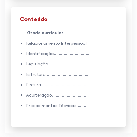
Conteúdo
Grade curricular
Relacionamento Interpessoal
Identificação.............................
Legislação.................................
Estrutura...................................
Pintura......................................
Adulteração..............................
Procedimentos Técnicos.........